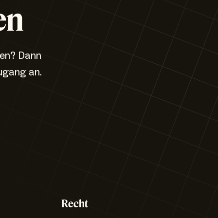
en
zen? Dann
ugang an.
Recht