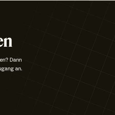
en
zen? Dann
ugang an.