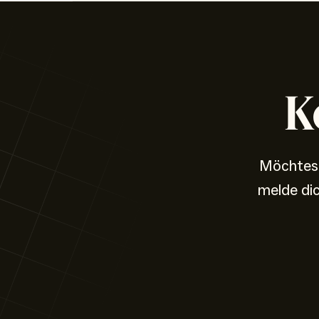
K
Möchtest
melde di