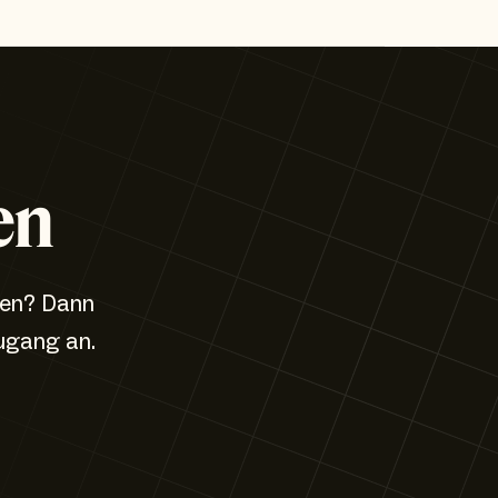
en
zen? Dann
ugang an.