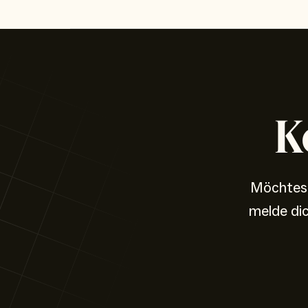
K
Möchtest
melde di