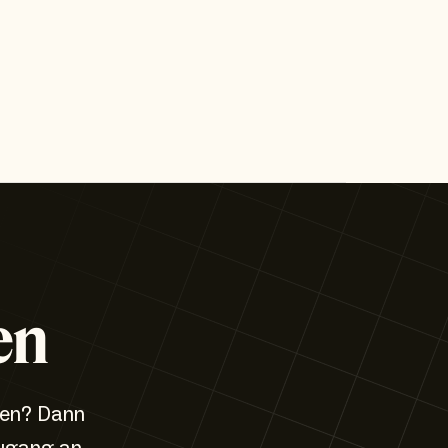
en
zen? Dann