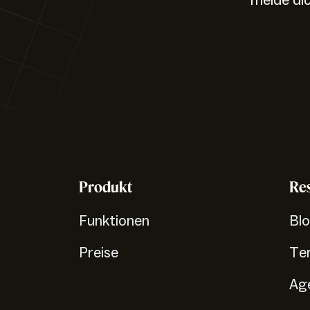
melde di
Produkt
Re
Funktionen
Bl
Preise
Te
Ag