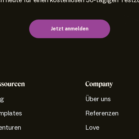
ch heute für einen kostenlosen 30-tägigen Testz
Jetzt anmelden
ssourcen
Company
og
Über uns
mplates
Referenzen
enturen
Love