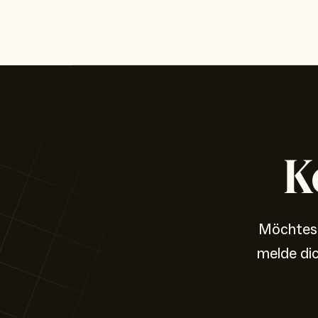
K
Möchtest
melde di