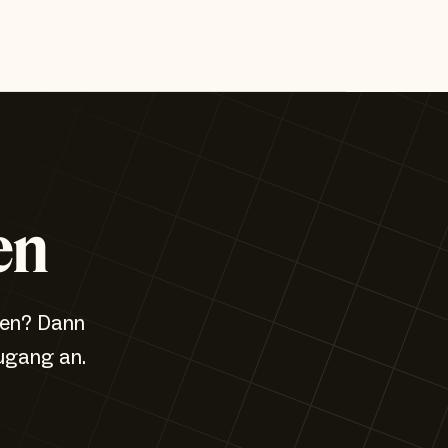
en
zen? Dann
ugang an.