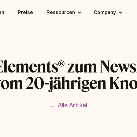
en
Preise
Ressourcen
Company
Elements® zum Newsl
vom 20-jährigen Kn
← Alle Artikel