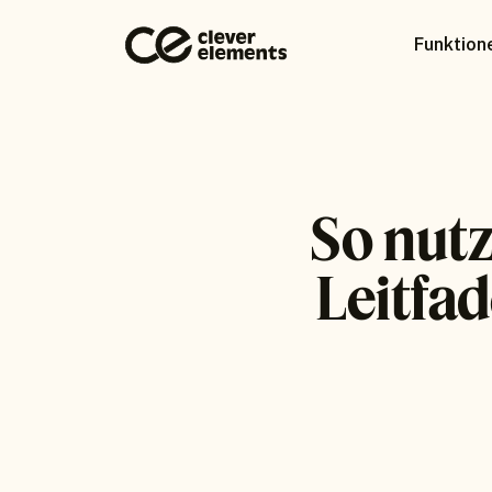
Funktion
So nut
Leitfad