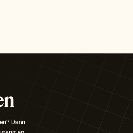
en
zen? Dann
ugang an.