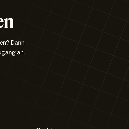
en
zen? Dann
ugang an.