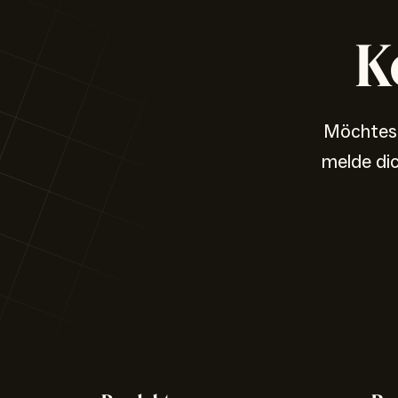
K
Möchtest
melde di