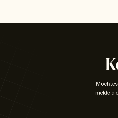
K
Möchtest
melde di