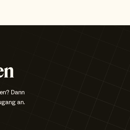
en
zen? Dann
ugang an.