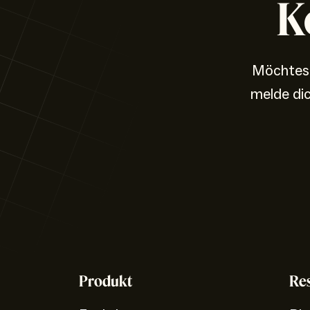
K
Möchtest
melde di
Produkt
Re